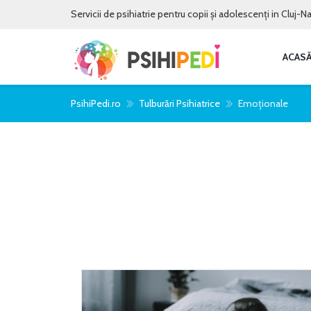
Servicii de psihiatrie pentru copii și adolescenți in Cluj-
ACAS
PsihiPedi.ro
Tulburări Psihiatrice
Emoționale