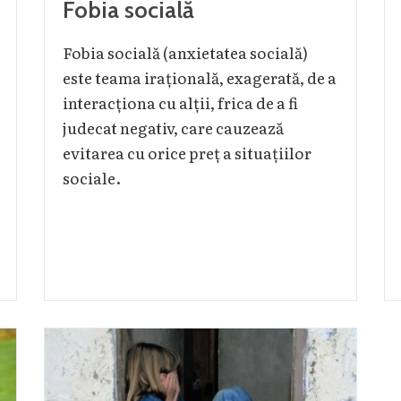
Fobia socială
Fobia socială (anxietatea socială)
este teama irațională, exagerată, de a
interacționa cu alții, frica de a fi
judecat negativ, care cauzează
evitarea cu orice preț a situațiilor
sociale.