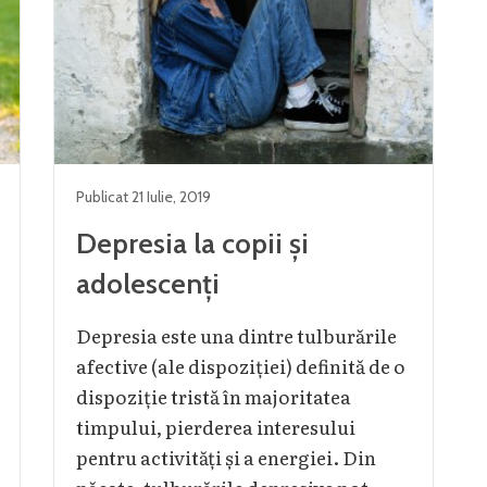
Publicat
21 Iulie
,
2019
Depresia la copii și
adolescenți
Depresia este una dintre tulburările
afective (ale dispoziției) definită de o
dispoziție tristă în majoritatea
timpului, pierderea interesului
pentru activități și a energiei. Din