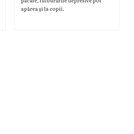
păcate, tulburările depresive pot
apărea și la copii.