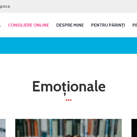
Napoca
Ă
CONSILIERE ONLINE
DESPRE MINE
PENTRU PĂRINȚI
P
Emoționale