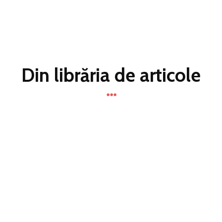
Din librăria de articole
Tulburarea afectivă bipolară la copii și