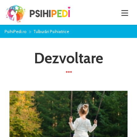
PsihiPedi.ro
Tulburări Psihiatrice
Dezvoltare