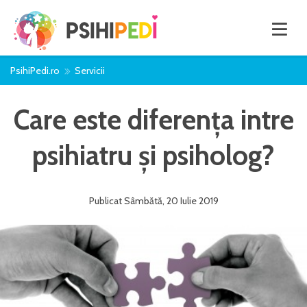
PsihiPedi.ro
Servicii
Care este diferența intre
psihiatru și psiholog?
Publicat
Sâmbătă
,
20 Iulie
2019